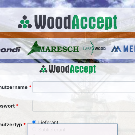
nutzername
sswort
Lieferant
nutzertyp
Sublieferant