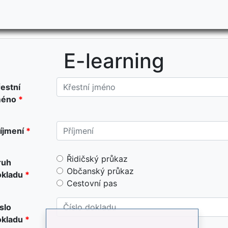
E-learning
estní
méno
íjmení
Řidičský průkaz
ruh
Občanský průkaz
okladu
Cestovní pas
slo
okladu