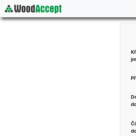
Kř
j
Př
D
d
Čí
d