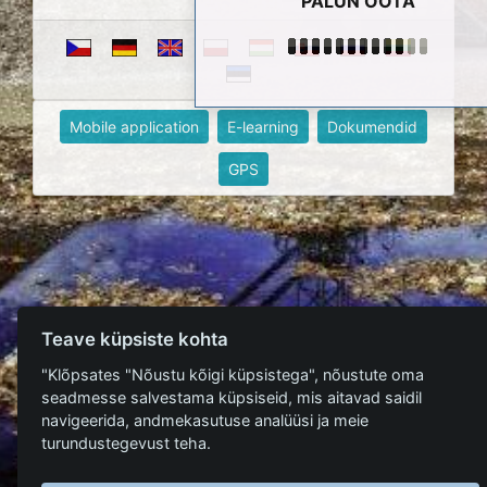
PALUN OOTA
Mobile application
E-learning
Dokumendid
GPS
Teave küpsiste kohta
"Klõpsates "Nõustu kõigi küpsistega", nõustute oma
seadmesse salvestama küpsiseid, mis aitavad saidil
navigeerida, andmekasutuse analüüsi ja meie
turundustegevust teha.