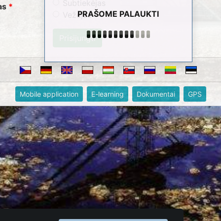
Subtiekėjas
as
PRAŠOME PALAUKTI
Vežėjas
Mobile application
E-learning
Dokumentai
GPS