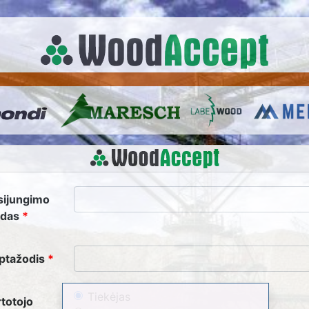
sijungimo
rdas
ptažodis
Tiekėjas
totojo