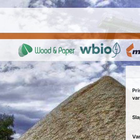
Pri
va
Sla
Var