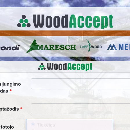
sijungimo
rdas
ptažodis
Tiekėjas
totojo