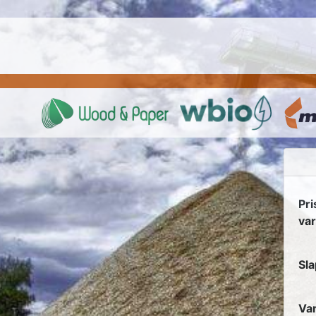
Pri
va
Sla
Var