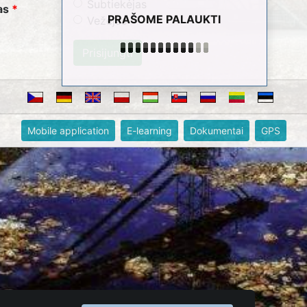
Subtiekėjas
as
PRAŠOME PALAUKTI
Vežėjas
Mobile application
E-learning
Dokumentai
GPS