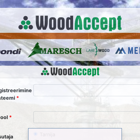
gistreerimine
steemi
ool
Tarnija
sutaja