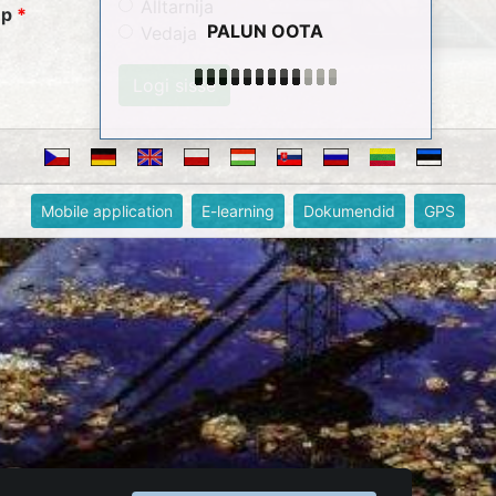
Alltarnija
üp
PALUN OOTA
Vedaja
Mobile application
E-learning
Dokumendid
GPS