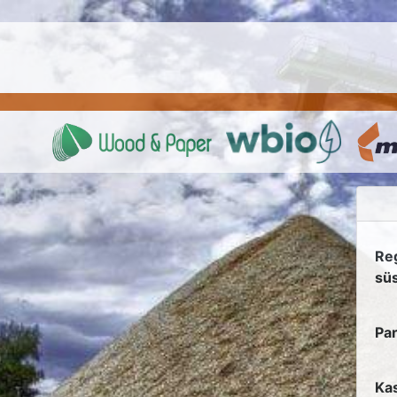
Re
sü
Par
Ka