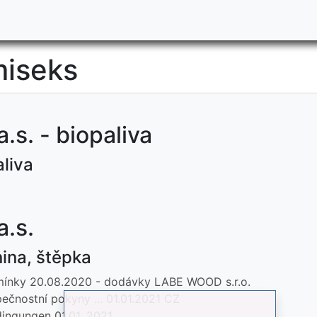
miseks
.s. - biopaliva
liva
a.s.
ina, štěpka
dmínky 20.08.2020 - dodávky LABE WOOD s.r.o.
pečnostní pokyny ... 01.01.2021 CZ
dingungen 01.01. 2021