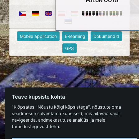
PALUN OOTA
Mobile application
E-learning
Dokumendid
GPS
Teave küpsiste kohta
"Klõpsates "Nõustu kõigi küpsistega", nõustute oma
seadmesse salvestama küpsiseid, mis aitavad saidil
navigeerida, andmekasutuse analüüsi ja meie
turundustegevust teha.