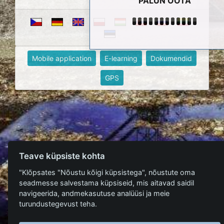
PALUN OOTA
Mobile application
E-learning
Dokumendid
GPS
Teave küpsiste kohta
"Klõpsates "Nõustu kõigi küpsistega", nõustute oma
seadmesse salvestama küpsiseid, mis aitavad saidil
navigeerida, andmekasutuse analüüsi ja meie
turundustegevust teha.