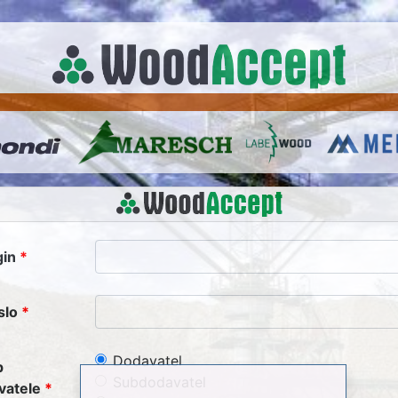
gin
slo
Dodavatel
p
Subdodavatel
vatele