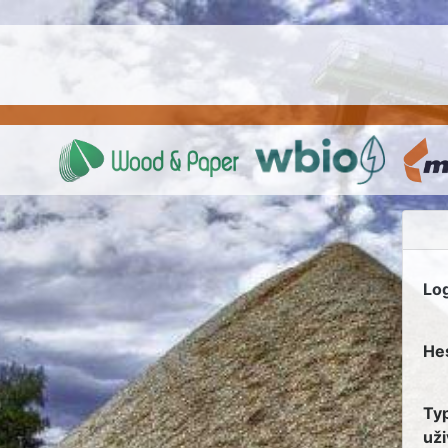
Lo
He
Ty
uži