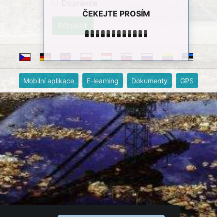
Dopravce
ČEKEJTE PROSÍM
Mobilní aplikace
E-learning
Dokumenty
GPS