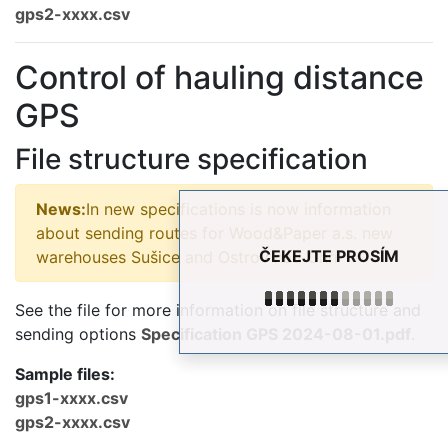
gps2-xxxx.csv
Control of hauling distance
GPS
File structure specification
News:
In new specifications is now information
about sending routes for Wood&Paper a.s. new
ČEKEJTE PROSÍM
warehouses Sušice and Ostrov nad Ohří
See the file for more information on file structure and
sending options
Specification GPS 2024-08-01.pdf
.
Sample files:
gps1-xxxx.csv
gps2-xxxx.csv